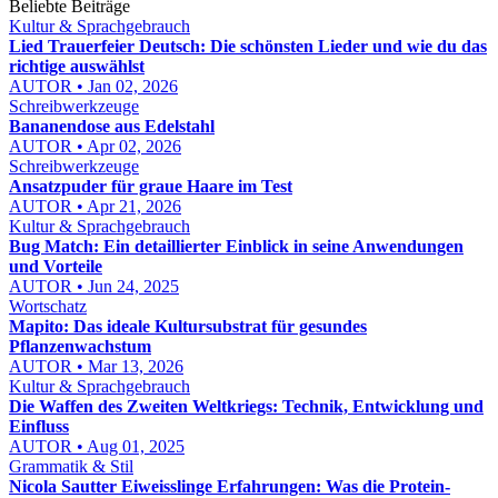
Beliebte Beiträge
Kultur & Sprachgebrauch
Lied Trauerfeier Deutsch: Die schönsten Lieder und wie du das
richtige auswählst
AUTOR • Jan 02, 2026
Schreibwerkzeuge
Bananendose aus Edelstahl
AUTOR • Apr 02, 2026
Schreibwerkzeuge
Ansatzpuder für graue Haare im Test
AUTOR • Apr 21, 2026
Kultur & Sprachgebrauch
Bug Match: Ein detaillierter Einblick in seine Anwendungen
und Vorteile
AUTOR • Jun 24, 2025
Wortschatz
Mapito: Das ideale Kultursubstrat für gesundes
Pflanzenwachstum
AUTOR • Mar 13, 2026
Kultur & Sprachgebrauch
Die Waffen des Zweiten Weltkriegs: Technik, Entwicklung und
Einfluss
AUTOR • Aug 01, 2025
Grammatik & Stil
Nicola Sautter Eiweisslinge Erfahrungen: Was die Protein-