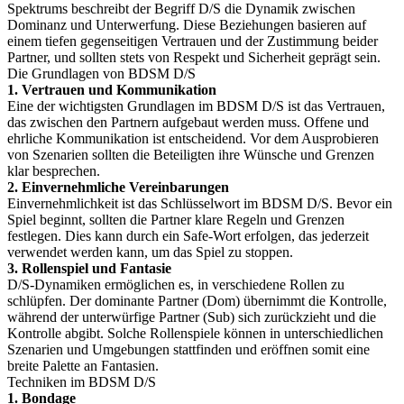
Spektrums beschreibt der Begriff D/S die Dynamik zwischen
Dominanz und Unterwerfung. Diese Beziehungen basieren auf
einem tiefen gegenseitigen Vertrauen und der Zustimmung beider
Partner, und sollten stets von Respekt und Sicherheit geprägt sein.
Die Grundlagen von BDSM D/S
1. Vertrauen und Kommunikation
Eine der wichtigsten Grundlagen im BDSM D/S ist das Vertrauen,
das zwischen den Partnern aufgebaut werden muss. Offene und
ehrliche Kommunikation ist entscheidend. Vor dem Ausprobieren
von Szenarien sollten die Beteiligten ihre Wünsche und Grenzen
klar besprechen.
2. Einvernehmliche Vereinbarungen
Einvernehmlichkeit ist das Schlüsselwort im BDSM D/S. Bevor ein
Spiel beginnt, sollten die Partner klare Regeln und Grenzen
festlegen. Dies kann durch ein Safe-Wort erfolgen, das jederzeit
verwendet werden kann, um das Spiel zu stoppen.
3. Rollenspiel und Fantasie
D/S-Dynamiken ermöglichen es, in verschiedene Rollen zu
schlüpfen. Der dominante Partner (Dom) übernimmt die Kontrolle,
während der unterwürfige Partner (Sub) sich zurückzieht und die
Kontrolle abgibt. Solche Rollenspiele können in unterschiedlichen
Szenarien und Umgebungen stattfinden und eröffnen somit eine
breite Palette an Fantasien.
Techniken im BDSM D/S
1. Bondage