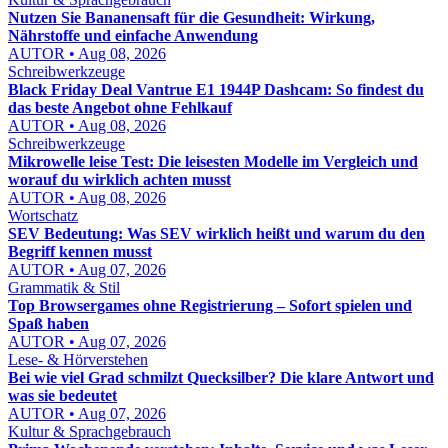
Nutzen Sie Bananensaft für die Gesundheit: Wirkung,
Nährstoffe und einfache Anwendung
AUTOR • Aug 08, 2026
Schreibwerkzeuge
Black Friday Deal Vantrue E1 1944P Dashcam: So findest du
das beste Angebot ohne Fehlkauf
AUTOR • Aug 08, 2026
Schreibwerkzeuge
Mikrowelle leise Test: Die leisesten Modelle im Vergleich und
worauf du wirklich achten musst
AUTOR • Aug 08, 2026
Wortschatz
SEV Bedeutung: Was SEV wirklich heißt und warum du den
Begriff kennen musst
AUTOR • Aug 07, 2026
Grammatik & Stil
Top Browsergames ohne Registrierung – Sofort spielen und
Spaß haben
AUTOR • Aug 07, 2026
Lese- & Hörverstehen
Bei wie viel Grad schmilzt Quecksilber? Die klare Antwort und
was sie bedeutet
AUTOR • Aug 07, 2026
Kultur & Sprachgebrauch