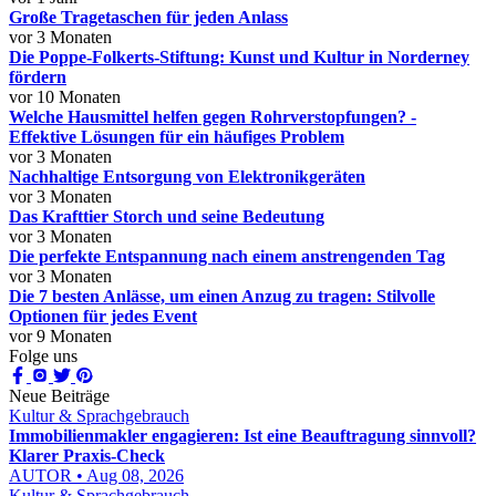
Große Tragetaschen für jeden Anlass
vor 3 Monaten
Die Poppe-Folkerts-Stiftung: Kunst und Kultur in Norderney
fördern
vor 10 Monaten
Welche Hausmittel helfen gegen Rohrverstopfungen? -
Effektive Lösungen für ein häufiges Problem
vor 3 Monaten
Nachhaltige Entsorgung von Elektronikgeräten
vor 3 Monaten
Das Krafttier Storch und seine Bedeutung
vor 3 Monaten
Die perfekte Entspannung nach einem anstrengenden Tag
vor 3 Monaten
Die 7 besten Anlässe, um einen Anzug zu tragen: Stilvolle
Optionen für jedes Event
vor 9 Monaten
Folge uns
Neue Beiträge
Kultur & Sprachgebrauch
Immobilienmakler engagieren: Ist eine Beauftragung sinnvoll?
Klarer Praxis-Check
AUTOR • Aug 08, 2026
Kultur & Sprachgebrauch