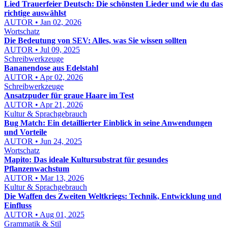
Lied Trauerfeier Deutsch: Die schönsten Lieder und wie du das
richtige auswählst
AUTOR • Jan 02, 2026
Wortschatz
Die Bedeutung von SEV: Alles, was Sie wissen sollten
AUTOR • Jul 09, 2025
Schreibwerkzeuge
Bananendose aus Edelstahl
AUTOR • Apr 02, 2026
Schreibwerkzeuge
Ansatzpuder für graue Haare im Test
AUTOR • Apr 21, 2026
Kultur & Sprachgebrauch
Bug Match: Ein detaillierter Einblick in seine Anwendungen
und Vorteile
AUTOR • Jun 24, 2025
Wortschatz
Mapito: Das ideale Kultursubstrat für gesundes
Pflanzenwachstum
AUTOR • Mar 13, 2026
Kultur & Sprachgebrauch
Die Waffen des Zweiten Weltkriegs: Technik, Entwicklung und
Einfluss
AUTOR • Aug 01, 2025
Grammatik & Stil