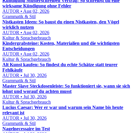
Kündigung Musterschreiben Vertrag: So schreibst du eine
wirksame Kündigung ohne Fehler
AUTOR • Aug 02, 2026
Grammatik & Stil
Nistkasten Ideen: So baust du einen Nistkasten, den Vögel
wirklich nutzen
AUTOR • Aug 02, 2026
Kultur & Sprachgebrauch
Kindergrabsteine: Kosten, Materialien und die wichtigsten
Entscheidungen
AUTOR • Aug 02, 2026
Kultur & Sprachgebrauch
Alt Kunst kaufen: So findest du echte Schätze statt teurer
Fehlkäufe
AUTOR • Jul 30, 2026
Grammatik & Stil
Master Slave Steckdosenleiste: So funktioniert sie, wann sie sich
lohnt und worauf du achten musst
AUTOR • Jul 30, 2026
Kultur & Sprachgebrauch
Lucius Caesar: Wer er war und warum sein Name bis heute
relevant ist
AUTOR • Jul 30, 2026
Grammatik & Stil
Nagelnecessaire im Test