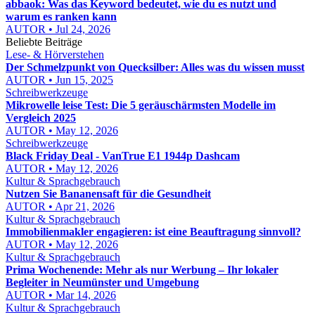
abbaok: Was das Keyword bedeutet, wie du es nutzt und
warum es ranken kann
AUTOR • Jul 24, 2026
Beliebte Beiträge
Lese- & Hörverstehen
Der Schmelzpunkt von Quecksilber: Alles was du wissen musst
AUTOR • Jun 15, 2025
Schreibwerkzeuge
Mikrowelle leise Test: Die 5 geräuschärmsten Modelle im
Vergleich 2025
AUTOR • May 12, 2026
Schreibwerkzeuge
Black Friday Deal - VanTrue E1 1944p Dashcam
AUTOR • May 12, 2026
Kultur & Sprachgebrauch
Nutzen Sie Bananensaft für die Gesundheit
AUTOR • Apr 21, 2026
Kultur & Sprachgebrauch
Immobilienmakler engagieren: ist eine Beauftragung sinnvoll?
AUTOR • May 12, 2026
Kultur & Sprachgebrauch
Prima Wochenende: Mehr als nur Werbung – Ihr lokaler
Begleiter in Neumünster und Umgebung
AUTOR • Mar 14, 2026
Kultur & Sprachgebrauch