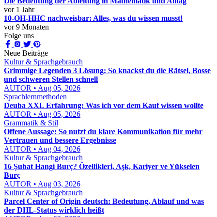
Die Bedeutung der Ableitung in Mathematik und Alltag
vor 1 Jahr
10-OH-HHC nachweisbar: Alles, was du wissen musst!
vor 9 Monaten
Folge uns
Neue Beiträge
Kultur & Sprachgebrauch
Grimmige Legenden 3 Lösung: So knackst du die Rätsel, Bosse
und schweren Stellen schnell
AUTOR • Aug 05, 2026
Sprachlernmethoden
Deuba XXL Erfahrung: Was ich vor dem Kauf wissen wollte
AUTOR • Aug 05, 2026
Grammatik & Stil
Offene Aussage: So nutzt du klare Kommunikation für mehr
Vertrauen und bessere Ergebnisse
AUTOR • Aug 04, 2026
Kultur & Sprachgebrauch
16 Şubat Hangi Burç? Özellikleri, Aşk, Kariyer ve Yükselen
Burç
AUTOR • Aug 03, 2026
Kultur & Sprachgebrauch
Parcel Center of Origin deutsch: Bedeutung, Ablauf und was
der DHL-Status wirklich heißt