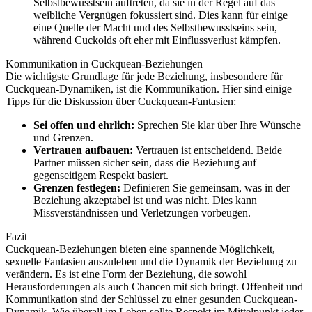
Selbstbewusstsein auftreten, da sie in der Regel auf das
weibliche Vergnügen fokussiert sind. Dies kann für einige
eine Quelle der Macht und des Selbstbewusstseins sein,
während Cuckolds oft eher mit Einflussverlust kämpfen.
Kommunikation in Cuckquean-Beziehungen
Die wichtigste Grundlage für jede Beziehung, insbesondere für
Cuckquean-Dynamiken, ist die Kommunikation. Hier sind einige
Tipps für die Diskussion über Cuckquean-Fantasien:
Sei offen und ehrlich:
Sprechen Sie klar über Ihre Wünsche
und Grenzen.
Vertrauen aufbauen:
Vertrauen ist entscheidend. Beide
Partner müssen sicher sein, dass die Beziehung auf
gegenseitigem Respekt basiert.
Grenzen festlegen:
Definieren Sie gemeinsam, was in der
Beziehung akzeptabel ist und was nicht. Dies kann
Missverständnissen und Verletzungen vorbeugen.
Fazit
Cuckquean-Beziehungen bieten eine spannende Möglichkeit,
sexuelle Fantasien auszuleben und die Dynamik der Beziehung zu
verändern. Es ist eine Form der Beziehung, die sowohl
Herausforderungen als auch Chancen mit sich bringt. Offenheit und
Kommunikation sind der Schlüssel zu einer gesunden Cuckquean-
Dynamik. Wie überall im Leben sollte Respekt im Mittelpunkt jeder