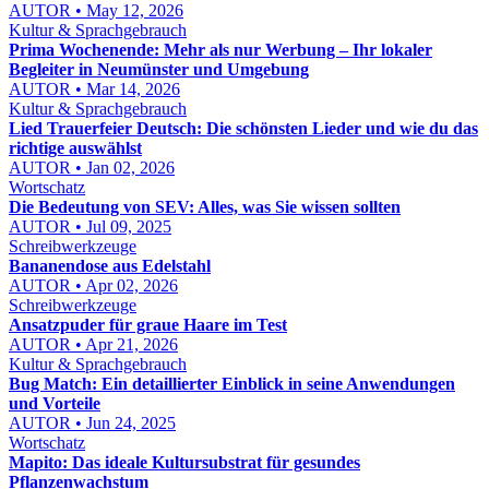
AUTOR • May 12, 2026
Kultur & Sprachgebrauch
Prima Wochenende: Mehr als nur Werbung – Ihr lokaler
Begleiter in Neumünster und Umgebung
AUTOR • Mar 14, 2026
Kultur & Sprachgebrauch
Lied Trauerfeier Deutsch: Die schönsten Lieder und wie du das
richtige auswählst
AUTOR • Jan 02, 2026
Wortschatz
Die Bedeutung von SEV: Alles, was Sie wissen sollten
AUTOR • Jul 09, 2025
Schreibwerkzeuge
Bananendose aus Edelstahl
AUTOR • Apr 02, 2026
Schreibwerkzeuge
Ansatzpuder für graue Haare im Test
AUTOR • Apr 21, 2026
Kultur & Sprachgebrauch
Bug Match: Ein detaillierter Einblick in seine Anwendungen
und Vorteile
AUTOR • Jun 24, 2025
Wortschatz
Mapito: Das ideale Kultursubstrat für gesundes
Pflanzenwachstum