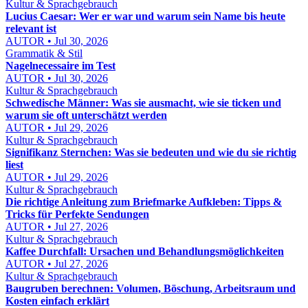
Kultur & Sprachgebrauch
Lucius Caesar: Wer er war und warum sein Name bis heute
relevant ist
AUTOR • Jul 30, 2026
Grammatik & Stil
Nagelnecessaire im Test
AUTOR • Jul 30, 2026
Kultur & Sprachgebrauch
Schwedische Männer: Was sie ausmacht, wie sie ticken und
warum sie oft unterschätzt werden
AUTOR • Jul 29, 2026
Kultur & Sprachgebrauch
Signifikanz Sternchen: Was sie bedeuten und wie du sie richtig
liest
AUTOR • Jul 29, 2026
Kultur & Sprachgebrauch
Die richtige Anleitung zum Briefmarke Aufkleben: Tipps &
Tricks für Perfekte Sendungen
AUTOR • Jul 27, 2026
Kultur & Sprachgebrauch
Kaffee Durchfall: Ursachen und Behandlungsmöglichkeiten
AUTOR • Jul 27, 2026
Kultur & Sprachgebrauch
Baugruben berechnen: Volumen, Böschung, Arbeitsraum und
Kosten einfach erklärt